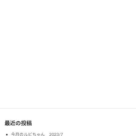
アーカイブ
2023年7月
2023年5月
お気軽にお問い合わせください。
075-333-3987
営業時間 10:00-18:30 [木・祝日除く]
お問い合わせ
お気軽にお問い合わせください
最近の投稿
今月のルビちゃん 2023/7